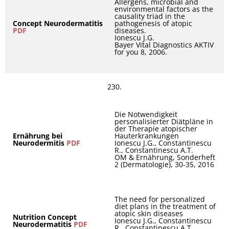
Allergens, microbial and
environmental factors as the
causality triad in the
Concept Neurodermatitis
pathogenesis of atopic
PDF
diseases.
Ionescu J.G.
Bayer Vital Diagnostics AKTIV
for you 8, 2006.
230.
Die Notwendigkeit
personalisierter Diätpläne in
der Therapie atopischer
Ernährung bei
Hauterkrankungen
Neurodermitis
PDF
Ionescu J.G., Constantinescu
R., Constantinescu A.T.
OM & Ernährung, Sonderheft
2 (Dermatologie), 30-35, 2016
The need for personalized
diet plans in the treatment of
atopic skin diseases
Nutrition Concept
Ionescu J.G., Constantinescu
Neurodermatitis
PDF
R., Constantinescu A.T.