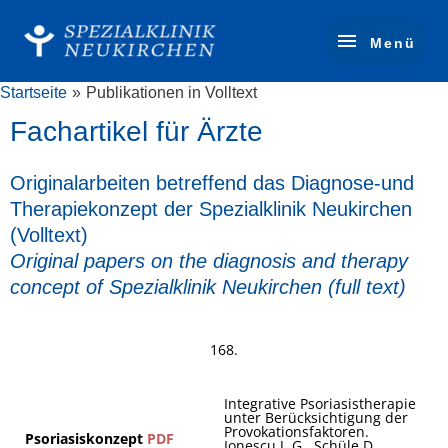
Zum
Menü
Inhalt
Menü
springen
Startseite
Publikationen in Volltext
Fachartikel für Ärzte
Originalarbeiten betreffend das Diagnose-und
Therapiekonzept der Spezialklinik Neukirchen
(Volltext)
Original papers on the diagnosis and therapy
concept of Spezialklinik Neukirchen (full text)
168.
Integrative Psoriasistherapie
unter Berücksichtigung der
Provokationsfaktoren.
Psoriasiskonzept
PDF
Ionescu J. G., Schüle D.