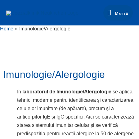
Skip
Menü
to
Menü
content
Home
Imunologie/Alergologie
Imunologie/Alergologie
În
laboratorul de Imunologie/Alergologie
se aplică
tehnici moderne pentru identificarea și caracterizarea
celulelor imunitare (de apărare), precum și a
anticorpilor IgE și IgG specifici. Aici se caracterizează
starea sistemului imunitar celular și se verifică
predispoziția pentru reacții alergice la 50 de alergene