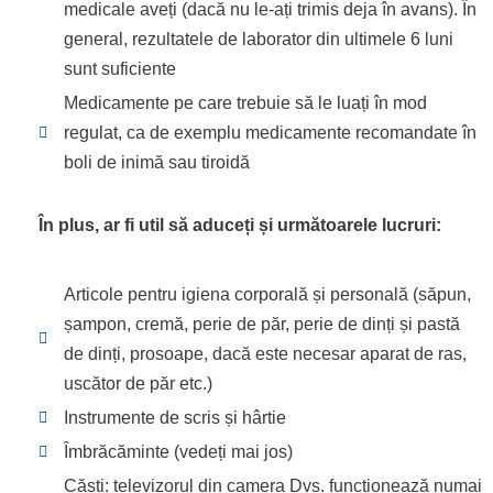
medicale aveți (dacă nu le-ați trimis deja în avans). În
general, rezultatele de laborator din ultimele 6 luni
sunt suficiente
Medicamente pe care trebuie să le luați în mod
regulat, ca de exemplu medicamente recomandate în
boli de inimă sau tiroidă
În plus, ar fi util să aduceți și următoarele lucruri:
Articole pentru igiena corporală și personală (săpun,
șampon, cremă, perie de păr, perie de dinți și pastă
de dinți, prosoape, dacă este necesar aparat de ras,
uscător de păr etc.)
Instrumente de scris și hârtie
Îmbrăcăminte (vedeți mai jos)
Căști: televizorul din camera Dvs. funcționează numai