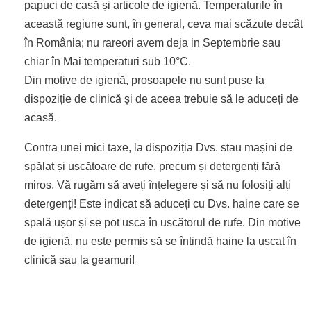
papuci de casă și articole de igienă. Temperaturile în
această regiune sunt, în general, ceva mai scăzute decât
în România; nu rareori avem deja in Septembrie sau
chiar în Mai temperaturi sub 10°C.
Din motive de igienă, prosoapele nu sunt puse la
dispoziție de clinică și de aceea trebuie să le aduceți de
acasă.
Contra unei mici taxe, la dispoziția Dvs. stau mașini de
spălat și uscătoare de rufe, precum și detergenți fără
miros. Vă rugăm să aveți înțelegere și să nu folosiți alți
detergenți! Este indicat să aduceți cu Dvs. haine care se
spală ușor și se pot usca în uscătorul de rufe. Din motive
de igienă, nu este permis să se întindă haine la uscat în
clinică sau la geamuri!