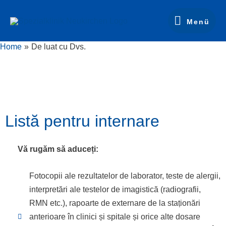
Skip
Menü
to
Menü
content
Home
De luat cu Dvs.
Listă pentru internare
Vă rugăm să aduceți:
Fotocopii ale rezultatelor de laborator, teste de alergii,
interpretări ale testelor de imagistică (radiografii,
RMN etc.), rapoarte de externare de la staționări
anterioare în clinici și spitale și orice alte dosare