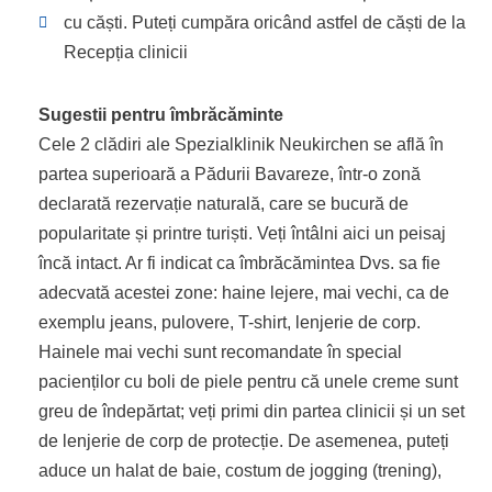
cu căști. Puteți cumpăra oricând astfel de căști de la
Recepția clinicii
Sugestii pentru îmbrăcăminte
Cele 2 clădiri ale Spezialklinik Neukirchen se află în
partea superioară a Pădurii Bavareze, într-o zonă
declarată rezervație naturală, care se bucură de
popularitate și printre turiști. Veți întâlni aici un peisaj
încă intact. Ar fi indicat ca îmbrăcămintea Dvs. sa fie
adecvată acestei zone: haine lejere, mai vechi, ca de
exemplu jeans, pulovere, T-shirt, lenjerie de corp.
Hainele mai vechi sunt recomandate în special
pacienților cu boli de piele pentru că unele creme sunt
greu de îndepărtat; veți primi din partea clinicii și un set
de lenjerie de corp de protecție. De asemenea, puteți
aduce un halat de baie, costum de jogging (trening),