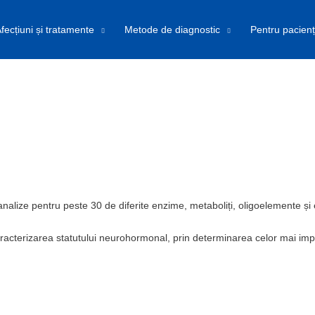
fecțiuni și tratamente
Metode de diagnostic
Pentru pacienț
nalize pentru peste 30 de diferite enzime, metaboliți, oligoelemente și e
 caracterizarea statutului neurohormonal, prin determinarea celor mai imp