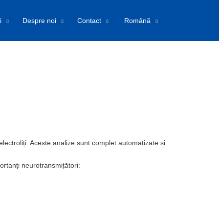
Search
i
Despre noi
Contact
Română
lectroliți. Aceste analize sunt complet automatizate și
ortanți neurotransmițători: