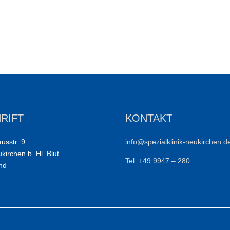
RIFT
KONTAKT
usstr. 9
info@spezialklinik-neukirchen.d
irchen b. Hl. Blut
Tel: +49 9947 – 280
nd