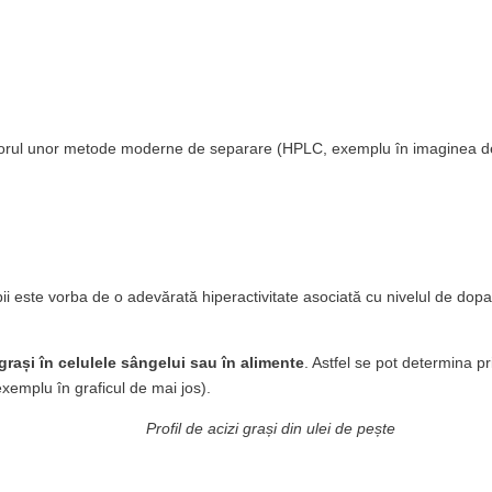
utorul unor metode moderne de separare (HPLC, exemplu în imaginea de
copii este vorba de o adevărată hiperactivitate asociată cu nivelul de 
 grași în celulele sângelui sau în alimente
. Astfel se pot determina p
exemplu în graficul de mai jos).
Profil de acizi grași din ulei de pește