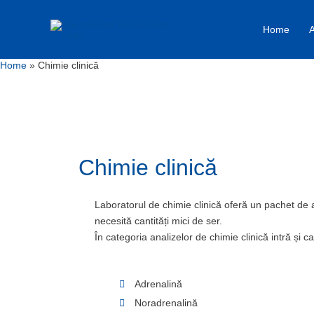
Skip
to
Home
A
content
Home
Chimie clinică
Chimie clinică
Laboratorul de chimie clinică oferă un pachet de a
necesită cantități mici de ser.
În categoria analizelor de chimie clinică intră și
Adrenalină
Noradrenalină